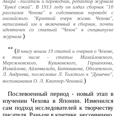
Акира - писатель и переводчик, редактор журнала
"Бунсё сэкай". В 1913 году он издал сборник "10
рассказов Чехова" в собственном переводе с
английского. "Краткий очерк жизни Чехова",
написанный им и включенный в сборник, почти
идентичен со статьей "Чехов" в спецвыпуске
)
журнала.
**
(
В книгу вошли 19 статей и очерков о Чехове,
в том числе - статьи Михайловского,
Мережковского, Куликовского, Гершензона,
Измайлова, Айхенвальда, Батюшкова, Оболенского,
Л. Андреева, послесловие Л. Толстого к "Душечке",
)
воспоминания О. Л. Книппер-Чеховой.
Послевоенный период - новый этап в
изучении Чехова в Японии. Изменился
сам подход исследователей к творчеству
писателя. Раньше в критике, несомненно,