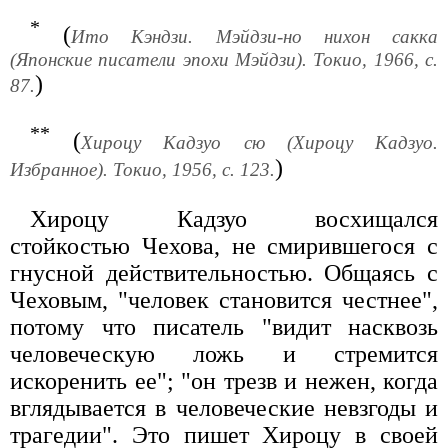
*
(
Ито Кэндзи. Мэйдзи-но нихон сакка
(Японские писатели эпохи Мэйдзи). Токио, 1966, с.
)
87.
**
(
Хироцу Кадзуо сю (Хироцу Кадзуо.
)
Избранное). Токио, 1956, с. 123.
Хироцу Кадзуо восхищался
стойкостью Чехова, не смирившегося с
гнусной действительностью. Общаясь с
Чеховым, "человек становится честнее",
потому что писатель "видит насквозь
человеческую ложь и стремится
искоренить ее"; "он трезв и нежен, когда
вглядывается в человеческие невзгоды и
трагедии". Это пишет Хироцу в своей