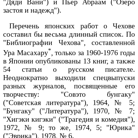
"Дяди Вани") и Пьер Абраам ("Озеро
застоя и надежд").
Перечень японских работ о Чехове
составил бы весьма длинный список. По
"Библиографии Чехова", составленной
*
Ура Масахару
, только за 1960-1976 годы
в Японии опубликованы 13 книг, а также
54 статьи о русском писателе.
Неоднократно выходили спецвыпуски
разных журналов, посвященные его
творчеству: "Совэто бунгаку"
("Советская литература"), 1964, № 5;
"Бунгаку" ("Литература"), 1970, № 7;
"Хигэки кигэки" ("Трагедия и комедия"),
1972, № 9; то же, 1974, 5; "Юрика"
("Эврика"), 1978, № 6.