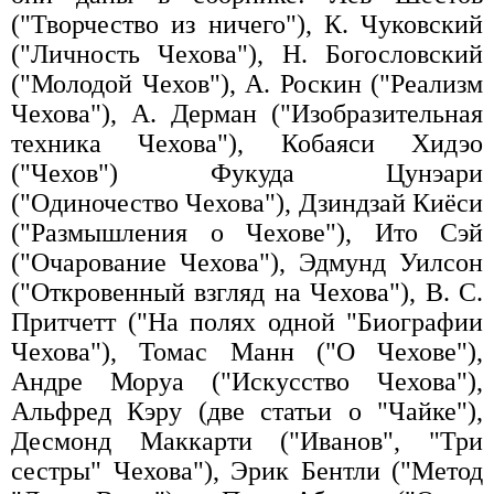
("Творчество из ничего"), К. Чуковский
("Личность Чехова"), Н. Богословский
("Молодой Чехов"), А. Роскин ("Реализм
Чехова"), А. Дерман ("Изобразительная
техника Чехова"), Кобаяси Хидэо
("Чехов") Фукуда Цунэари
("Одиночество Чехова"), Дзиндзай Киёси
("Размышления о Чехове"), Ито Сэй
("Очарование Чехова"), Эдмунд Уилсон
("Откровенный взгляд на Чехова"), В. С.
Притчетт ("На полях одной "Биографии
Чехова"), Томас Манн ("О Чехове"),
Андре Моруа ("Искусство Чехова"),
Альфред Кэру (две статьи о "Чайке"),
Десмонд Маккарти ("Иванов", "Три
сестры" Чехова"), Эрик Бентли ("Метод