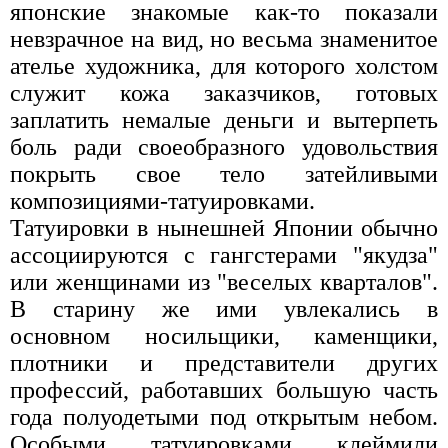
японские знакомые как-то показали
невзрачное на вид, но весьма знаменитое
ателье художника, для которого холстом
служит кожа заказчиков, готовых
заплатить немалые деньги и вытерпеть
боль ради своеобразного удовольствия
покрыть свое тело затейливыми
композициями-татуировками.
Татуировки в нынешней Японии обычно
ассоциируются с гангстерами "якудза"
или женщинами из "веселых кварталов".
В старину же ими увлекались в
основном носильщики, каменщики,
плотники и представители других
профессий, работавших большую часть
года полуодетыми под открытым небом.
Особыми татуировками клеймили