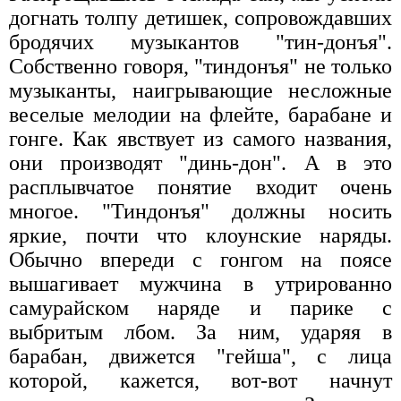
догнать толпу детишек, сопровождавших
бродячих музыкантов "тин-донъя".
Собственно говоря, "тиндонъя" не только
музыканты, наигрывающие несложные
веселые мелодии на флейте, барабане и
гонге. Как явствует из самого названия,
они производят "динь-дон". А в это
расплывчатое понятие входит очень
многое. "Тиндонъя" должны носить
яркие, почти что клоунские наряды.
Обычно впереди с гонгом на поясе
вышагивает мужчина в утрированно
самурайском наряде и парике с
выбритым лбом. За ним, ударяя в
барабан, движется "гейша", с лица
которой, кажется, вот-вот начнут