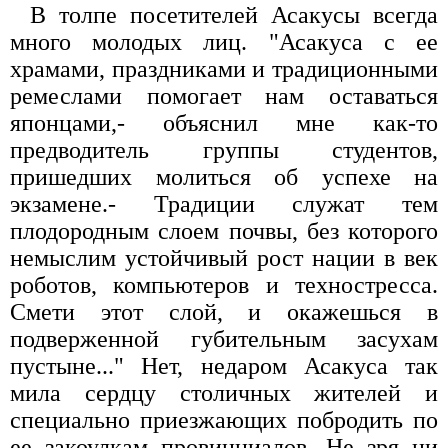
В толпе посетителей Асакусы всегда
много молодых лиц. "Асакуса с ее
храмами, праздниками и традиционными
ремеслами помогает нам оставаться
японцами,- объяснил мне как-то
предводитель группы студентов,
пришедших молиться об успехе на
экзамене.- Традиции служат тем
плодородным слоем почвы, без которого
немыслим устойчивый рост нации в век
роботов, компьютеров и техностресса.
Смети этот слой, и окажешься в
подверженной губительным засухам
пустыне..." Нет, недаром Асакуса так
мила сердцу столичных жителей и
специально приезжающих побродить по
ее закоулкам провинциалов. Не зря ни