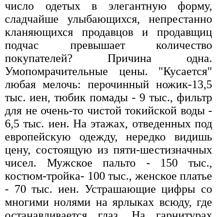
число одетых в элегантную форму,
сладчайше улыбающихся, непрестанно
кланяющихся продавцов и продавщиц
подчас превышает количество
покупателей? Причина одна.
Умопомрачительные цены. "Кусается"
любая мелочь: перочинный ножик-13,5
тыс. иен, тюбик помады - 9 тыс., фильтр
для не очень-то чистой токийской воды -
6,5 тыс. иен. На этажах, отведенных под
европейскую одежду, нередко видишь
цену, состоящую из пяти-шестизначных
чисел. Мужское пальто - 150 тыс.,
костюм-тройка- 100 тыс., женское платье
- 70 тыс. иен. Устрашающие цифры со
многими нолями на ярлыках всюду, где
останавливается глаз. На гарнитурах