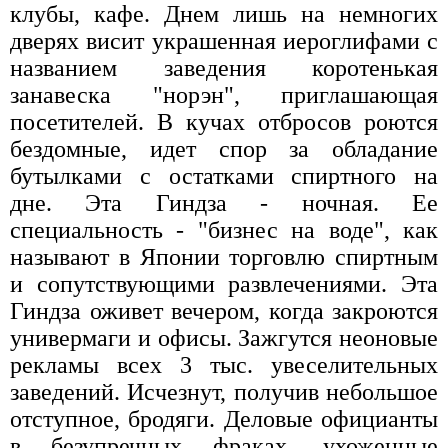
клубы, кафе. Днем лишь на немногих
дверях висит украшенная иероглифами с
названием заведения коротенькая
занавеска "норэн", приглашающая
посетителей. В кучах отбросов роются
бездомные, идет спор за обладание
бутылками с остатками спиртного на
дне. Эта Гиндза - ночная. Ее
специальность - "бизнес на воде", как
называют в Японии торговлю спиртным
и сопутствующими развлечениями. Эта
Гиндза оживет вечером, когда закроются
универмаги и офисы. Зажгутся неоновые
рекламы всех 3 тыс. увеселительных
заведений. Исчезнут, получив небольшое
отступное, бродяги. Деловые официанты
в безупречных фраках, ухоженные