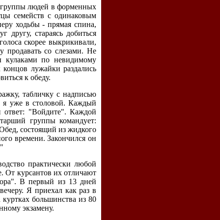
и группы людей в форменных
тцы семейств с одинаковым
еру ходьбы - прямая спина,
уг другу, стараясь добиться
голоса скорее выкрикивали,
ду продавать со слезами. Не
ры кулаками по невидимому
х концов лужайки раздались
иться к обеду.
ажку, табличку с надписью
т я уже в столовой. Каждый
й ответ: "Войдите". Каждой
старший группы командует:
 Обед, состоящий из жидкого
ного времени. Закончился он
"
водство практически любой
е. От курсантов их отличают
ора". В первый из 13 дней
ечеру. Я приехал как раз в
а куртках большинства из 80
анному экзамену.