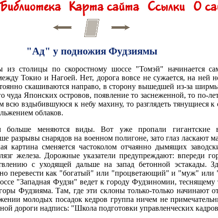
"Ад" у подножия Фудзиямы
ды из столицы по скоростному шоссе "Томэй" начинается с
жду Токио и Нагоей. Нет, дорога вовсе не сужается, на ней н
стоянно скашиваются направо, в сторону вышедшей из-за ширмы
го чуда Японских островов, появление то заснеженной, то по-л
ом всю вздыбившуюся к небу махину, то разглядеть тянущиеся к
льжением облаков.
 больше меняются виды. Вот уже пропали гигантские в
ьше разрывы снарядов на военном полигоне, зато глаз ласкают
кая картина сменяется частоколом отчаянно дымящих заводск
 лязг железа. Дорожные указатели предупреждают: впереди го
влению с уходящей дальше на запад бетонной эстакады. Зд
жно перевести как "богатый" или "процветающий" и "муж" или 
Шоссе "Западная Фудзи" ведет к городу Фудзиномии, теснящему
оры Фудзияма. Там, где эти склоны только-только начинают о
жении молодых посадок кедров группа ничем не примечательн
чной дороги надпись: "Школа подготовки управленческих кадров