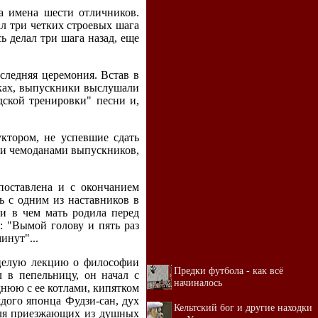
а имена шести отличников.
ал три четких строевых шага
ь делал три шага назад, еще
следняя церемония. Встав в
уках, выпускники выслушали
дской тренировки" песни и,
уктором, не успевшие сдать
 и чемоданами выпускников,
поставлена и с окончанием
ь с одним из наставников в
ли в чем мать родила перед
 "Вымой голову и пять раз
инут"...
 целую лекцию о философии
Предки футбола - как всё
 в пепельницу, он начал с
начиналось
днюю с ее котлами, кипятком
дого японца Фудзи-сан, дух
Кельтский бог и другие находки
для приезжающих из душных