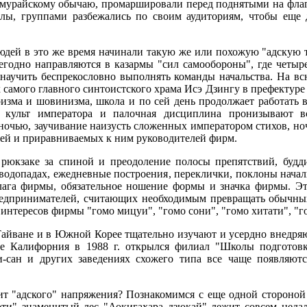
амурайскому обычаю, промаршировали перед поднятыми на фла
лы, группами разбежались по своим аудиториям, чтобы еще д
юдей в это же время начинали такую же или похожую "адскую 
одно направляются в казармы "сил самообороны", где четыре
научить беспрекословно выполнять команды начальства. На в
самого главного синтоистского храма Исэ Дзингу в префектуре 
изма и шовинизма, школа и по сей день продолжает работать 
 культ императора и палочная дисциплина пронизывают вс
ночью, заучивание наизусть сложенных императором стихов, но
лей и приравниваемых к ним руководителей фирм.
рюкзаке за спиной и преодоление полосы препятствий, будди
одопадах, ежедневные построения, переклички, поклоны началь
ага фирмы, обязательное ношение формы и значка фирмы. Э
едпринимателей, считающих необходимым превращать обычных 
интересов фирмы "гомо мицуи", "гомо сони", "гомо хитати", "г
Тайване и в Южной Корее тщательно изучают и усердно внедря
те Калифорния в 1988 г. открылся филиал "Школы подготовк
-сан и других заведениях схожего типа все чаще появляют
жит "адского" напряжения? Познакомимся с еще одной стороной
рти" знаменитый лес "Аокигахара дзюкай" лежит совсем неда