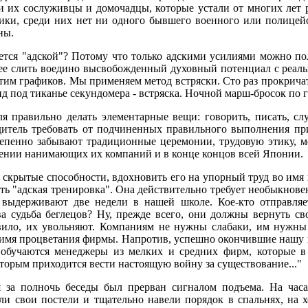
и их сослуживцы и домочадцы, которые устали от многих лет 
ики, среди них нет ни одного бывшего военного или полицейс
ны.
ается "адской"? Потому что только адскими усилиями можно п
нее слить воедино высвобожденный духовный потенциал с реал
им графиков. Мы применяем метод встряски. Сто раз прокричать
унд под тиканье секундомера - встряска. Ночной марш-бросок по г
я правильно делать элементарные вещи: говорить, писать, слу
одитель требовать от подчиненных правильного выполнения при
пенно забывают традиционные церемонии, трудовую этику, мо
жении нанимающих их компаний и в конце концов всей Японии.
а скрытые способности, вдохновить его на упорный труд во имя
есть "адская тренировка". Она действительно требует необыкно
 выдерживают две недели в нашей школе. Кое-кто отправля
ова судьба беглецов? Ну, прежде всего, они должны вернуть с
авило, их увольняют. Компаниям не нужны слабаки, им нужны
во имя процветания фирмы. Напротив, успешно окончившие нашу
 обучаются менеджеры из мелких и средних фирм, которые в
орым приходится вести настоящую войну за существование..."
я за полночь беседы был прерван сигналом подъема. На час
али свои постели и тщательно навели порядок в спальнях, на 