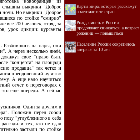
дготовка "новобранцев" из
Карты мира, которые расскажут
ли слышны выкрики "Доброе
о менталитете стран
ии ночи. Но выкрики "Доброе
увшиеся по стойке "смирно"
Рождаемость в России
е все 200 человек, отряд за
продолжает снижаться, а возраст
ов, урок дикции: курсанты
рожениц — повышаться
Население России сократилось
". Разбившись на пары, они
впервые за 10 лет
". А через несколько дней,
 докажут свое "право быть
осле "концерта" на площади
сню продавца" так четко и
ытания преодолевший чувство
ему. А еще надо научиться
ткий отчет о переговорах с
е это еще впереди. А сейчас
пускников. Один за другим в
ора". Положив перед собой
 позу "углубленного в себя
рассадили тех, кто не сдал
тительно застыли по стойке