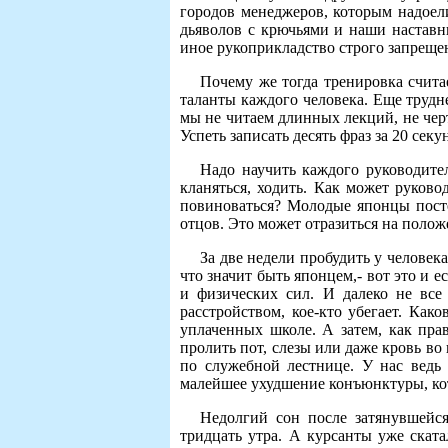
городов менеджеров, которым надоел
дьяволов с крючьями и наши наставн
иное рукоприкладство строго запреще
Почему же тогда тренировка счит
таланты каждого человека. Еще труд
мы не читаем длинных лекций, не черт
Успеть записать десять фраз за 20 сек
Надо научить каждого руководител
кланяться, ходить. Как может руков
повиноваться? Молодые японцы посте
отцов. Это может отразиться на поло
За две недели пробудить у человек
что значит быть японцем,- вот это и 
и физических сил. И далеко не все
расстройством, кое-кто убегает. Как
уплаченных школе. А затем, как пр
пролить пот, слезы или даже кровь 
по служебной лестнице. У нас ведь
малейшее ухудшение конъюнктуры, кот
Недолгий сон после затянувшейс
тридцать утра. А курсанты уже скат