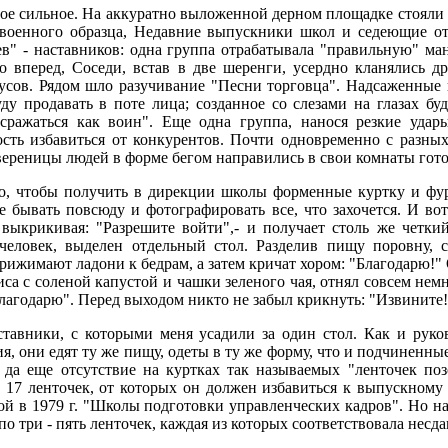
мое сильное. На аккуратно выложенной дерном площадке стоял
 военного образца, Недавние выпускники школ и седеющие о
в" - наставников: одна группа отрабатывала "правильную" ман
о вперед, Соседи, встав в две шеренги, усердно кланялись др
дусов. Рядом шло разучивание "Песни торговца". Надсаженные 
ду продавать в поте лица; созданное со слезами на глазах бу
у сражаться как воин". Еще одна группа, нанося резкие уда
сть избавиться от конкурентов. Почти одновременно с разны
вереницы людей в форме бегом направились в свои комнаты готов
о, чтобы получить в дирекции школы форменные куртку и фур
е бывать повсюду и фотографировать все, что захочется. И во
 выкрикивая: "Разрешите войти",- и получает столь же четки
 человек, выделен отдельный стол. Разделив пищу поровну, 
прижимают ладони к бедрам, а затем кричат хором: "Благодарю!"
иса с соленой капустой и чашки зеленого чая, отнял совсем нем
благодарю". Перед выходом никто не забыл крикнуть: "Извините!
тавники, с которыми меня усадили за один стол. Как и руко
, они едят ту же пищу, одеты в ту же форму, что и подчиненны
да еще отсутствие на куртках так называемых "ленточек поз
17 ленточек, от которых он должен избавиться к выпускному в
ой в 1979 г. "Школы подготовки управленческих кадров". Но н
по три - пять ленточек, каждая из которых соответствовала несд