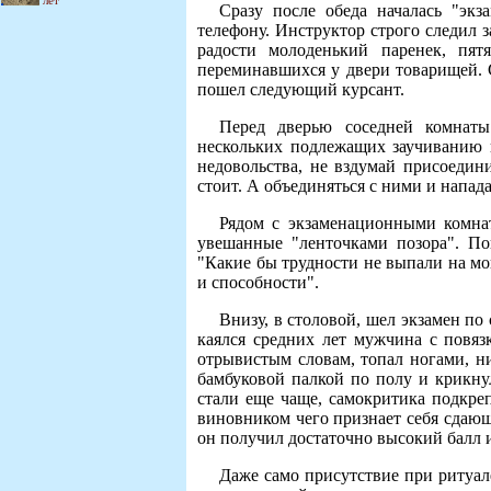
лет
Сразу после обеда началась "экз
телефону. Инструктор строго следил з
радости молоденький паренек, пя
переминавшихся у двери товарищей. 
пошел следующий курсант.
Перед дверью соседней комнаты
нескольких подлежащих заучиванию н
недовольства, не вздумай присоеди
стоит. А объединяться с ними и напада
Рядом с экзаменационными комна
увешанные "ленточками позора". По
"Какие бы трудности не выпали на мою
и способности".
Внизу, в столовой, шел экзамен п
каялся средних лет мужчина с повяз
отрывистым словам, топал ногами, н
бамбуковой палкой по полу и крикну
стали еще чаще, самокритика подкре
виновником чего признает себя сдающ
он получил достаточно высокий балл 
Даже само присутствие при ритуал