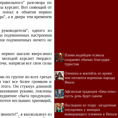
правильного" разговора по
осы курсант. Вот сияющий от
е попал в объятия нервно
а", а в двери тем временем
руководителя", одного из
ди подчиненных настроения
тия подчиненных ничего не
 нервно шагали вверх-вниз
Племя индейцев-тсачила
 молодой курсант твердил:
сохраняет обычаи благодаря
очи, напрягая все свои силы
туристам
Оленина и коктейль из крови:
и по группе во всех грехах
чем питаются коренные народы
в такт все более громким и
Ямала
 этого. Он стукнул длинной
змахивание руками, поклоны
Афганская традиция «бача пош»:
Ухудшение сбыта продукции,
пусть дочь будет сыном
и почти неслышно хрипящий,
Последние из тхару: загадочные
татуировки у женщин
вымирающего племени в Непале
вините!", я выскользнул из