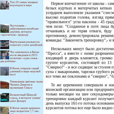
Топ-10 самых мощных
Первое впечатление от школы - са
водопадов в мире
белых куртках и матерчатых кепках
усердием выполняли указания "сэнсэе
высоко поднятая голова, взгляд прям
"правильного" угла наклона - 45 гра
Хоутоувань –
чем пели: "Созданное в поте лица бу
заброшенная китайская
отчаиваясь и не теряя отваги, буд
деревня, которую
«проглотила» природа
противнику, демонстрировала решимо
команды: "Закончить тренировку",- и 
Виртуальная реальность
помогает учить китайский
Нескольких минут было достаточн
Что изменилось в Китае
"Пресса", а вместе с ними разрешени
после введения в 2015
входящий в дверь кланяется, громко
политики «одна семья -
два ребенка»
группе курсантов, состоящей из 13
"Смирно!" - и все сидящие за столом 
В Китае открыли самый
супа с макаронами, тарелки грубого р
длинный в мире морской
мост
все теми же поклонами и "смирно", "
Уникальные цветные скалы
Те же церемонии совершали и нас
Чжанъе Данксиа в
провинции Ганьсу
японской организации или предприятия
только висящие на шее секундомеры 
Бесконечный Шанхай:
город, в котором 'умные'
тренировки каждый курсант получает 
даже фонари
день выпуска 161-го потока основанн
курсантов потока все еще было видно 
В Китае нашли каменное
лицо возрастом 7,7 тыс.