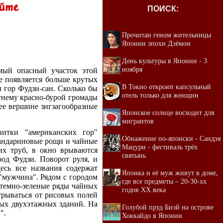
ПОИСК:
Прочитан геном жительницы
Японии эпохи Дзёмон
День культуры в Японии - 3
ноября
амый опасный участок этой
е появляется больше крутых
В Токио откроют капсульный
 гор Фудзи-сан. Сколько бы
отель только для женщин
етнему красно-бурой громады
 ее вершине зигзагообразные
Японское солнце восходит для
мигрантов
итки "американских гор"
Обнажение по-японски - Сандзя
 мандариновые рощи и чайные
Мацури - фестиваль трёх
их труб, в окно врываются
святынь
род Фудзи. Поворот руля, и
есь все названия содержат
Японка и её муж живут в доме,
"мужчина". Рядом с городом
где все предметы – 20-30-хх
 темно-зеленые ряды чайных
годов XX века
трываться от рисовых полей
ых двухэтажных зданий. На
Голубой пруд Биэй на острове
".
Хоккайдо в Японии