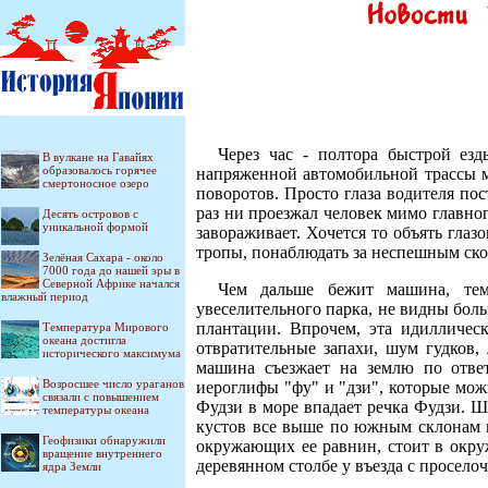
Через час - полтора быстрой ез
В вулкане на Гавайях
образовалось горячее
напряженной автомобильной трассы ме
смертоносное озеро
поворотов. Просто глаза водителя по
раз ни проезжал человек мимо главно
Десять островов c
уникальной формой
завораживает. Хочется то объять глаз
тропы, понаблюдать за неспешным ско
Зелёная Сахара - около
7000 года до нашей эры в
Северной Африке начался
Чем дальше бежит машина, тем
влажный период
увеселительного парка, не видны бол
плантации. Впрочем, эта идилличес
Температура Мирового
океана достигла
отвратительные запахи, шум гудков,
исторического максимума
машина съезжает на землю по ответ
Возросшее число ураганов
иероглифы "фу" и "дзи", которые мо
связали с повышением
Фудзи в море впадает речка Фудзи. 
температуры океана
кустов все выше по южным склонам г
Геофизики обнаружили
окружающих ее равнин, стоит в окру
вращение внутреннего
деревянном столбе у въезда с просело
ядра Земли