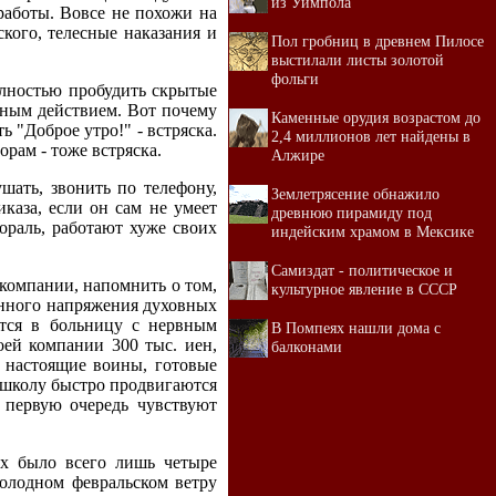
из Уимпола
работы. Вовсе не похожи на
кого, телесные наказания и
Пол гробниц в древнем Пилосе
выстилали листы золотой
фольги
олностью пробудить скрытые
ьным действием. Вот почему
Каменные орудия возрастом до
 "Доброе утро!" - встряска.
2,4 миллионов лет найдены в
орам - тоже встряска.
Алжире
шать, звонить по телефону,
Землетрясение обнажило
каза, если он сам не умеет
древнюю пирамиду под
раль, работают хуже своих
индейским храмом в Мексике
Самиздат - политическое и
 компании, напомнить о том,
культурное явление в СССР
венного напряжения духовных
ется в больницу с нервным
В Помпеях нашли дома с
воей компании 300 тыс. иен,
балконами
 настоящие воины, готовые
 школу быстро продвигаются
 первую очередь чувствуют
ах было всего лишь четыре
холодном февральском ветру