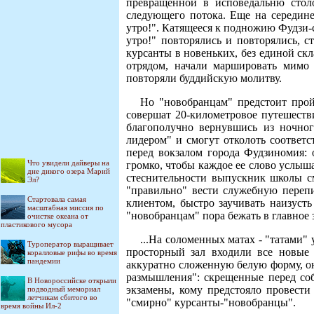
превращенной в исповедальню стол
следующего потока. Еще на середин
утро!". Катящееся к подножию Фудзи-
утро!" повторялись и повторялись, 
курсанты в новеньких, без единой скл
отрядом, начали маршировать мимо 
повторяли буддийскую молитву.
Но "новобранцам" предстоит прой
совершат 20-километровое путешеств
благополучно вернувшись из ночног
лидером" и смогут отколоть соответ
перед вокзалом города Фудзиномия:
Что увидели дайверы на
громко, чтобы каждое ее слово услыш
дне дикого озера Марий
стеснительности выпускник школы с
Эл?
"правильно" вести служебную перепи
Стартовала самая
клиентом, быстро заучивать наизусть
масштабная миссия по
"новобранцам" пора бежать в главное
очистке океана от
пластикового мусора
...На соломенных матах - "татами"
Туроператор выращивает
просторный зал входили все новые 
коралловые рифы во время
пандемии
аккуратно сложенную белую форму, о
размышления": скрещенные перед собо
В Новороссийске открыли
экзамены, кому предстояло провести
подводный мемориал
летчикам сбитого во
"смирно" курсанты-"новобранцы".
время войны Ил-2