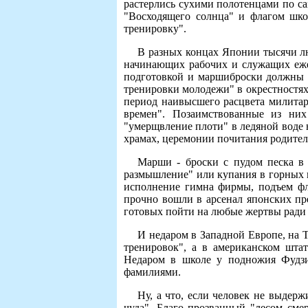
растерлись сухими полотенцами по с
"Восходящего солнца" и флагом шко
тренировку".
В разных концах Японии тысячи л
начинающих рабочих и служащих ежег
подготовкой и маршиброски должны 
тренировки молодежи" в окрестностях 
период наивысшего расцвета милитар
времен". Позаимствованные из них
"умерщвление плоти" в ледяной воде 
храмах, церемонии почитания родите
Марши - броски с пудом песка в 
размышление" или купания в горных в
исполнение гимна фирмы, подъем фл
прочно вошли в арсенал японских пр
готовых пойти на любые жертвы ради 
И недаром в Западной Европе, на 
тренировок", а в американском шта
Недаром в школе у подножия Фудзи
фамилиями.
Ну, а что, если человек не выдер
чуда". Благо прозванный "лесом сме