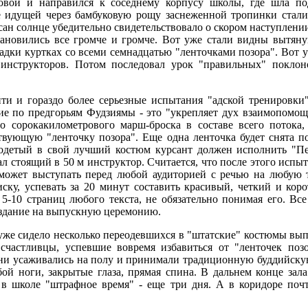
овой и направился к соседнему корпусу школы, где шла по
е идущей через бамбуковую рощу заснеженной тропинки ста
сан солнце убедительно свидетельствовало о скором наступлен
становились все громче и громче. Вот уже стали видны вытян
адки куртках со всеми семнадцатью "ленточками позора". Вот уж
инструкторов. Потом последовал урок "правильных" поклон
ти и гораздо более серьезные испытания "адской тренировки
ие по предгорьям Фудзиямы - это "укрепляет дух взаимопомощи
о сорокакилометрового марш-броска в составе всего потока,
ствующую "ленточку позора". Еще одна ленточка будет снята п
 одетый в свой лучший костюм курсант должен исполнить "Пе
ал стоящий в 50 м инструктор. Считается, что после этого исп
может выступать перед любой аудиторией с речью на любую т
ску, успевать за 20 минут составить красивый, четкий и коро
 5-10 страниц любого текста, не обязательно понимая его. Вс
 здание на выпускную церемонию.
 уже сидело несколько переодевшихся в "штатские" костюмы вы
счастливцы, успевшие вовремя избавиться от "ленточек поз
ни усаживались на полу и принимали традиционную буддийскую
й ноги, закрытые глаза, прямая спина. В дальнем конце зала 
 в школе "штрафное время" - еще три дня. А в коридоре поч