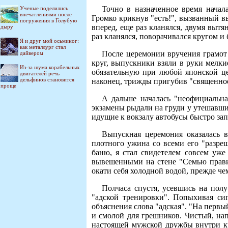
Точно в назначенное время начал
Ученые поделились
впечатлениями после
Громко крикнув "есть!", вызванный в
погружения в Голубую
вперед, еще раз кланялся, двумя вытя
дыру
раз кланялся, поворачивался кругом и 
Я и друг мой осьминог:
как металлург стал
После церемонии вручения грамот 
дайвером
круг, выпускники взяли в руки мелки
Из-за шума корабельных
обязательную при любой японской це
двигателей речь
дельфинов становится
наконец, трижды пригубив "священное 
проще
А дальше началась "неофициальная
экзамены рыдали на груди у утешавши
идущие к вокзалу автобусы быстро зап
Выпускная церемония оказалась в
плотного ужина со всеми его "разре
баню, я стал свидетелем совсем уже
вывешенными на стене "Семью правил
окати себя холодной водой, прежде че
Полчаса спустя, усевшись на пол
"адской тренировки". Попыхивая си
объяснения слова "адская". "На первы
и смолой для грешников. Чистый, на
настоящей мужской дружбы внутри ку