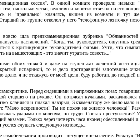
аменационная сессия". В одной комнате проверяли навыки "
а тем, насколько четко, вежливо и коротко отвечал на его вопр
тясь и "правильно" кланяясь, вышел из комнаты и тут ж
Старший по группе отколол у него "телефонную ленточку позор
 вовсю шла предэкзаменационная зубрежка "Обязанностей 
аизусть наставлений. "Когда ты, руководитель, ощутишь сре
ниться к критикующим руководителей фирмы. Учти, что симпа
ть на вышестоящих - это значит утратить совесть..."
тами обоих этажей и даже на ступеньках железной лестницы
крытый испариной, то и дело протиравший запотевшие очки
 долю, я не откажусь от моей цели, буду работать до поздней н
о самокритике. Перед сидевшими в напряженных позах товарищам
кой старшего на рукаве. Он потрясал кулаками, раскачивался 
изко кланялся и плакал навзрыд. Экзаменатору же было мало и
л: "Мало искренности! Ты не похож на живого человека!" Ра
плялась ударами по коленям, по груди. Состав преступления? 
ий экзамен. Только через четверть часа вконец обессиленный 
и уселся слушать следующую исповедь...
е самобичевания производит гнетущее впечатление. Рявкнув "Из