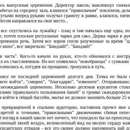
ась выпускная церемония. Директор школь; выкликнул сначал
ыбегал на середину зала, кланялся "правильным" поклоном, дел
нутыми вперед руками получал грамоту в рамке, кланялся, пятяс
бегом направлялся на свое место...
все спустились на лужайку - плац и там началась еще одна, по
е, почти плоские ритуальные чарки для сакэ. Держа чарки в р
ремонии речь. Затем все хором спели разученные за время "а
вино", все закричали: "Бандзай!", "Бандзай!"
 часть". Кого-то качали на руках, кто-то обнимался с инстр
х их счастливчиков. Но вот появились "новобранцы" с сумками
олнились и, погудев на прощание, тронулись в путь.
овсе не последней церемонией долгого дня. Точка не была 
шите войти", "смирно", "благодарю", "извините". Отправившис
 неожиданной церемонии. Несколько десятков курсантов стоя
ами правильного пользования баней" и громко скандировали:
м войти в общий бассейн, мытье не должно занимать больше 25 м
у превращенной в спальню аудитории, наставник прочел мне
гаретой и точными, "правильными" движениями сбивая пепел
й взгляд в нашей школе нет ничего, что походило бы на преиспо
поенный хвоей воздух, великолепный вид на милую сердцу каж
рсантских отрядов - все это скорее должно напоминать рай 