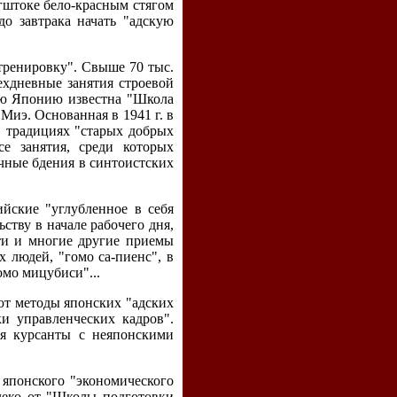
гштоке бело-красным стягом
о завтрака начать "адскую
тренировку". Свыше 70 тыс.
хдневные занятия строевой
сю Японию известна "Школа
Миэ. Основанная в 1941 г. в
в традициях "старых добрых
е занятия, среди которых
чные бдения в синтоистских
йские "углубленное в себя
ству в начале рабочего дня,
ти и многие другие приемы
людей, "гомо са-пиенс", в
омо мицубиси"...
ют методы японских "адских
и управленческих кадров".
ся курсанты с неяпонскими
 японского "экономического
леко от "Школы подготовки