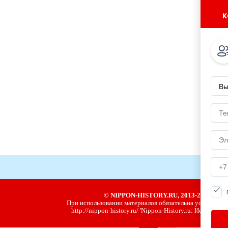
к
© NIPPON-HISTORY.RU, 2013-2020
При использовании материалов обязательна установка 
http://nippon-history.ru/ 'Nippon-History.ru: История Я