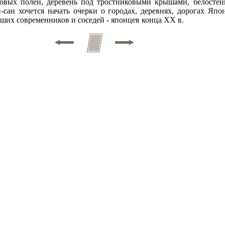
совых полей, деревень под тростниковыми крышами, белостен
сан хочется начать очерки о городах, деревнях, дорогах Япон
аших современников и соседей - японцев конца XX в.