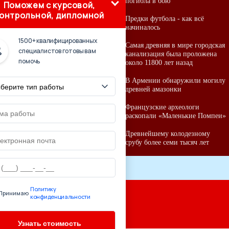
погибла в бою
Поможем с курсовой,
онтрольной, дипломной
Предки футбола - как всё
начиналось
1500+ квалифицированных
Самая древняя в мире городская
специалистов готовы вам
канализация была проложена
помочь
около 11800 лет назад
В Армении обнаружили могилу
древней амазонки
Французские археологи
раскопали «Маленькие Помпеи»
Древнейшему колодезному
срубу более семи тысяч лет
Политику
Принимаю
конфиденциальности
ссылки:
понии'