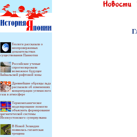
Г
Геологи рассказали о
неопровержимых
доказательствах
существования Паннотии
Российские ученые
спрогнозировали
возможное будущее
Байкальской рифтовой зоны
Древнейшие образцы льда
рассказали об изменениях
концентрации углекислого
газа в атмосфере
Термомеханическое
моделирование помогло
объяснить формирование
магматической системы
Йеллоустонского супервулкана
В Новой Зеландии
появилась гигантская
трещина