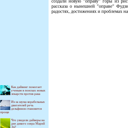
создали новую "оправу" горы из ри
рассказа о нынешней "оправе" Фудзи-
радостях, достижениях и проблемах н
Как дайвинг помогает
ученым в поисках новых
лекарств против рака
Из-за шума корабельных
двигателей речь
дельфинов становится
проще
Что увидели дайверы на
дне дикого озера Марий
Эл?