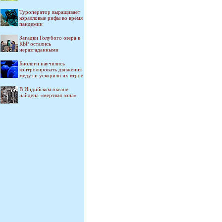
Туроператор выращивает
коралловые рифы во время
пандемии
Загадки Голубого озера в
КБР остались
неразгаданными
Биологи научились
контролировать движения
медуз и ускорили их втрое
В Индийском океане
найдена «мертвая зона»