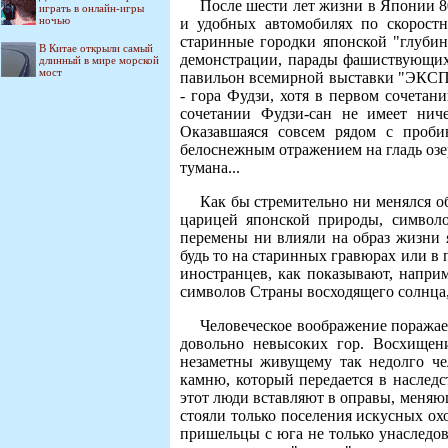
После шести лет жизни в Японии 8
играть в онлайн-игры
ночью
и удобных автомобилях по скорост
старинные городки японской "глуби
В Китае открыли самый
демонстрации, парады фашиствующих
длинный в мире морской
мост
павильон всемирной выставки "ЭКСПО"
- гора Фудзи, хотя в первом сочетани
сочетании Фудзи-сан не имеет нич
Оказавшаяся совсем рядом с проби
белоснежным отражением на гладь оз
тумана...
Как бы стремительно ни менялся об
царицей японской природы, символ
перемены ни влияли на образ жизни 
будь то на старинных гравюрах или в 
иностранцев, как показывают, напри
символов Страны восходящего солнца,
Человеческое воображение поражае
довольно невысоких гор. Восхищени
незаметны живущему так недолго че
камню, который передается в наслед
этот люди вставляют в оправы, меняющ
стояли только поселения искусных о
пришельцы с юга не только унаследов