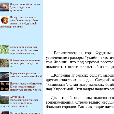
Искусственный интеллект
будет следить за
вулканами
Инверсии магнитного
поля Земли могут быть
связаны с субдукцией
литосферных плит
Старейшим кофейным
плантациям Китая хотят
...Величественная гора Фудзиям
вернуть былую славу
утонченные гравюры "укиёэ", экзотич
В Китае нашли каменное
той Японии, что под угрозой расстр
лицо возрастом 7,7 тыс.
покончить с почти 200-летней изоляци
лет
Виртуальная реальность
...Колонны японских солдат, мар
помогает учить китайский
других азиатских городов. Самурайс
Неолитические обитатели
"камикадзэ". Стаи американских бом
Китая предпочитали
над Хиросимой. Эти кадры надолго з
вытянутую форму черепа
Хоутоувань –
Для второй половины нынешнего 
заброшенная китайская
водоизмещения. Стремительно несущи
деревня, которую
«проглотила» природа
больших городов. Впихивающие пасса
Детям в Китае запретили