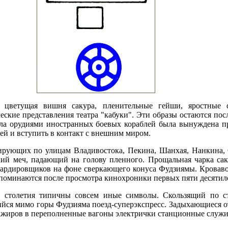
а, цветущая вишня сакура, пленительные гейши, яростные 
еские представления театра "кабуки". Эти образы остаются по
ела орудиями иностранных боевых кораблей была вынуждена п
ей и вступить в контакт с внешним миром.
ширующих по улицам Владивостока, Пекина, Шанхая, Нанкина, 
кий меч, падающий на голову пленного. Прощальная чарка са
бардировщиков на фоне сверкающего конуса Фудзиямы. Кроваво
апоминаются после просмотра кинохроники первых пяти десятил
столетия типичны совсем иные символы. Скользящий по ст
йся мимо горы Фудзияма поезд-суперэкспресс. Задыхающиеся о
жиров в переполненные вагоны электрички станционные служит