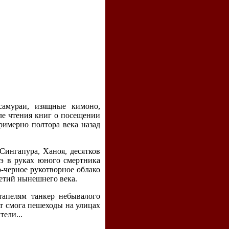
самураи, изящные кимоно,
сле чтения книг о посещении
римерно полтора века назад
Сингапура, Ханоя, десятков
кэ в руках юного смертника
-черное рукотворное облако
етий нынешнего века.
апелям танкер небывалого
т смога пешеходы на улицах
ели...