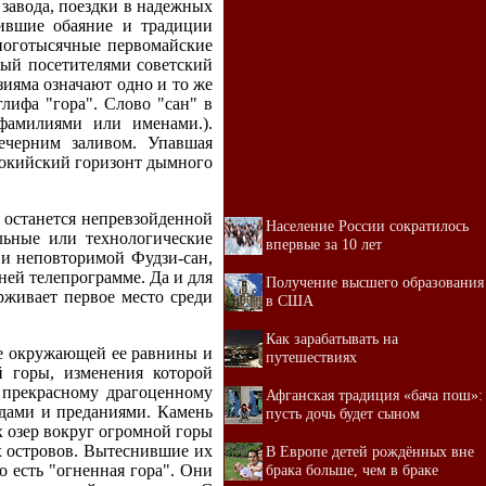
завода, поездки в надежных
нившие обаяние и традиции
ноготысячные первомайские
ый посетителями советский
ияма означают одно и то же
глифа "гора". Слово "сан" в
фамилиями или именами.).
ечерним заливом. Упавшая
токийский горизонт дымного
о останется непревзойденной
Население России сократилось
ьные или технологические
впервые за 10 лет
 и неповторимой Фудзи-сан,
ней телепрограмме. Да и для
Получение высшего образования
рживает первое место среди
в США
Как зарабатывать на
не окружающей ее равнины и
путешествиях
й горы, изменения которой
 прекрасному драгоценному
Афганская традиция «бача пош»:
ндами и преданиями. Камень
пусть дочь будет сыном
х озер вокруг огромной горы
х островов. Вытеснившие их
В Европе детей рождённых вне
брака больше, чем в браке
о есть "огненная гора". Они