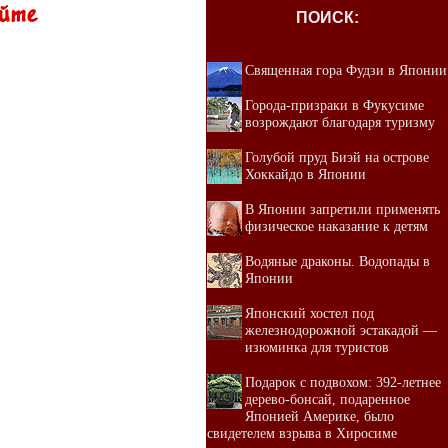
ПОИСК:
Священная гора Фудзи в Японии
Города-призраки в Фукусиме
возрождают благодаря туризму
Голубой пруд Биэй на острове
Хоккайдо в Японии
В Японии запретили применять
физическое наказание к детям
Водяные драконы. Водопады в
Японии
Японский хостел под
железнодорожной эстакадой —
изюминка для туристов
Подарок с подвохом: 392-летнее
дерево-бонсай, подаренное
Японией Америке, было
свидетелем взрыва в Хиросиме